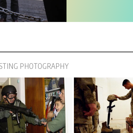
ESTING PHOTOGRAPHY
remio Pulitzer Fotografia
Premio Pulitzer F
incitrice per breaking news
premiata 19