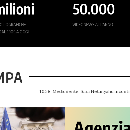
ilioni
50.000
 FOTOGRAFICHE
VIDEONEWS ALL’ANNO
 DAL 1906 A OGGI
MPA
0:38: Medioriente, Sara Netanyahu incontra Trump in Florida
Agenzia