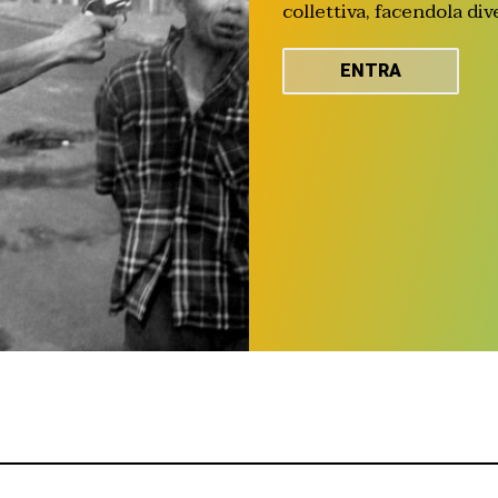
collettiva, facendola div
ENTRA