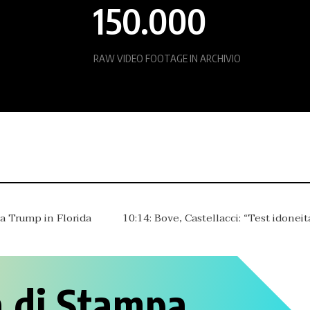
150.000
RAW VIDEO FOOTAGE IN ARCHIVIO
10:14: Bove, Castellacci: “Test idoneità è passaporto per la
 di Stampa