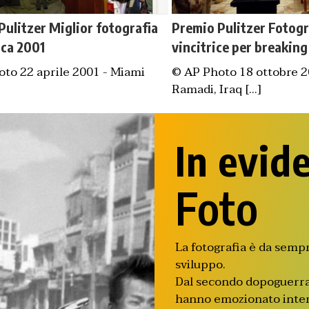
Pulitzer Miglior fotografia
Premio Pulitzer Fotogr
aca 2001
vincitrice per breakin
to 22 aprile 2001 - Miami
© AP Photo 18 ottobre 2
Ramadi, Iraq [...]
In evid
Foto
La fotografia è da sempr
sviluppo.
Dal secondo dopoguerra 
hanno emozionato intere