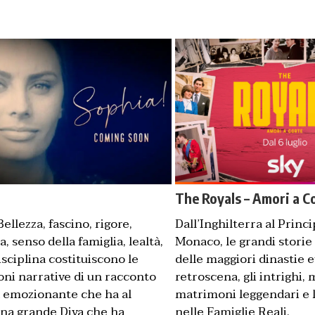
he Royals – Amori a Corte
Motor Trend
The Royals – Amori a C
ellezza, fascino, rigore,
Dall’Inghilterra al Princi
a, senso della famiglia, lealtà,
Monaco, le grandi storie
isciplina costituiscono le
delle maggiori dinastie e
ni narrative di un racconto
retroscena, gli intrighi,
 emozionante che ha al
matrimoni leggendari e l
na grande Diva che ha
nelle Famiglie Reali.