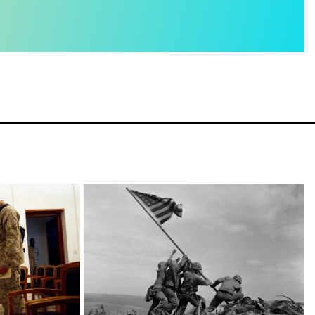
otografia
45