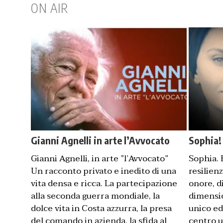
ON AIR
cato
Sophia!
T
Gianni Agnelli in arte l’Avvocato
Sophia!
Gianni Agnelli, in arte ”l’Avvocato”
Sophia. B
Un racconto privato e inedito di una
resilienz
vita densa e ricca. La partecipazione
onore, d
alla seconda guerra mondiale, la
dimensio
dolce vita in Costa azzurra, la presa
unico ed
del comando in azienda, la sfida al
centro u