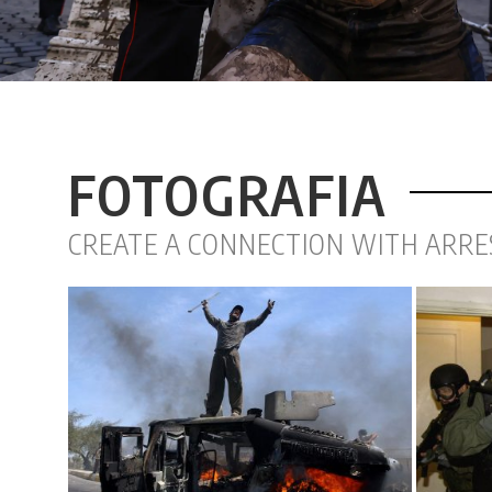
FOTOGRAFIA
CREATE A CONNECTION WITH ARR
a
Premio Pulitzer Miglior fotografia
P
ws
di cronaca 2001
v