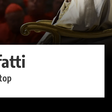
atti
stop