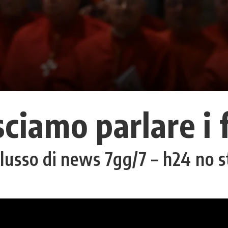
sciamo parlare i f
 flusso di news 7gg/7 – h24 no 